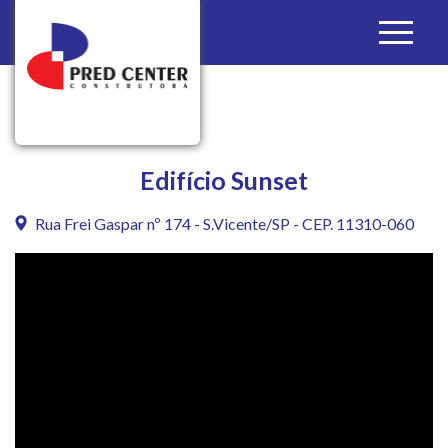
Edifício Sunset
Rua Frei Gaspar nº 174 - S.Vicente/SP - CEP. 11310-060